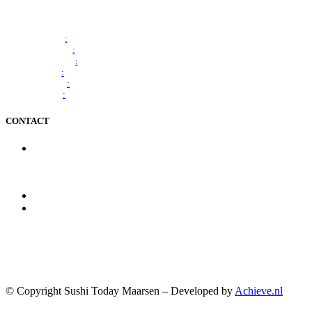
Maandag: Gesloten (m.u.v. feestdagen)
Dinsdag
:
12.00 - 20.00 uur
Woensdag
:
12.00 - 20.00 uur
Donderdag
:
12.00 - 20.00 uur
Vrijdag
:
12.00 - 21.00 uur
Zaterdag
:
12.00 - 21.00 uur
Zondag
:
12.00 - 20.00 uur
CONTACT
Adres: Bisonspoor 1159
3605 KT Maarssen
Email:
maarssen@sushitoday.nl
Telefoon:
034-6745159
WNKELCENTRUM BISONSPOOR
© Copyright Sushi Today Maarsen – Developed by
Achieve.nl