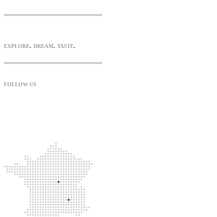
FUSION KITCHEN
.
.
.
EXPLORE
DREAM
TASTE
FOLLOW US
maarssen@sushitoday.nl
034-6745159