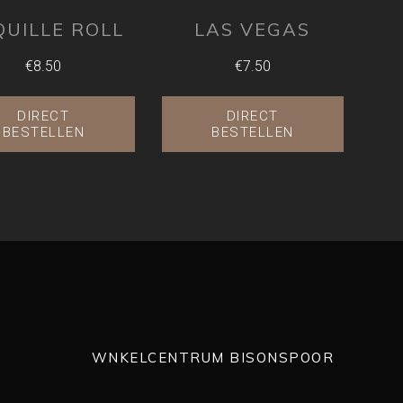
QUILLE ROLL
LAS VEGAS
€8.50
€7.50
DIRECT
DIRECT
BESTELLEN
BESTELLEN
WNKELCENTRUM BISONSPOOR