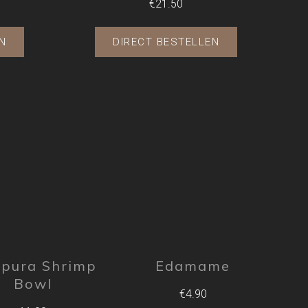
€21.50
N
DIRECT BESTELLEN
pura Shrimp
Edamame
Bowl
€4.90