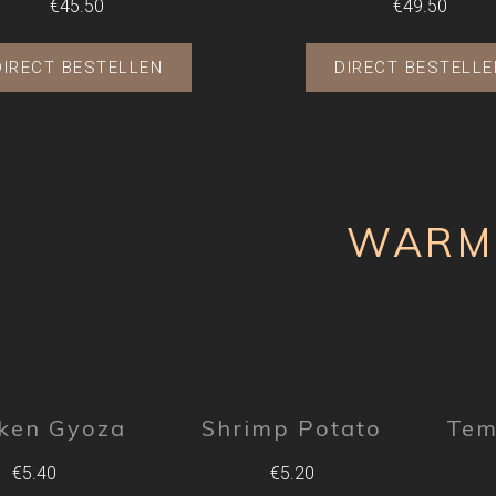
€45.50
€49.50
DIRECT BESTELLEN
DIRECT BESTELLE
WARM
ken Gyoza
Shrimp Potato
Tem
€5.40
€5.20