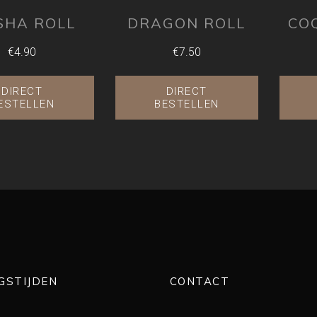
SHA ROLL
DRAGON ROLL
CO
€4.90
€7.50
DIRECT
DIRECT
ESTELLEN
BESTELLEN
GSTIJDEN
CONTACT